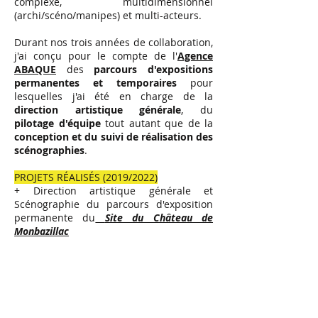
complexe, multidimensionnel
(archi/scéno/manipes) et multi-acteurs.
Durant nos trois années de collaboration,
j'ai conçu pour le compte de l'
Agence
ABAQUE
des
parcours d'expositions
permanentes et temporaires
pour
lesquelles j'ai été en charge de la
direction artistique générale
, du
pilotage d'équipe
tout autant que de la
conception et du suivi de réalisation des
scénographies
.
PROJETS RÉALISÉS (2019/2022)
+ Direction artistique générale et
Scénographie du parcours d'exposition
permanente du
Site du Château de
Monbazillac
+ Direction artistique générale et
Scénographie de l’exposition permanente
Monet l’argenteuillais
avec l’Atelier
d’architecture LACAA et Vidémus
+ Assistance à maîtrise d’ouvrage pour la
définition et la faisabilité d'un nouveau